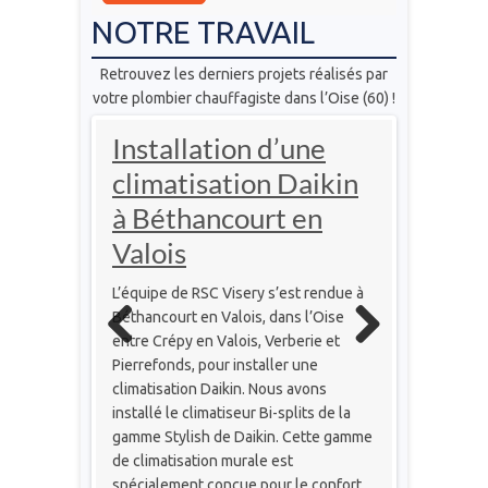
NOTRE TRAVAIL
Retrouvez les derniers projets réalisés par
votre plombier chauffagiste dans l’Oise (60) !
re
Installation d’une
Instal
ur en
climatisation Daikin
chaudi
à Béthancourt en
granul
Valois
Caisne
ur de 10
ient s’est
L’équipe de RSC Visery s’est rendue à
Située entr
olution que
Béthancourt en Valois, dans l’Oise
Compiègne,
entre Crépy en Valois, Verberie et
Caisne que 
Previo
Next
Pierrefonds, pour installer une
de chauffagi
us
climatisation Daikin. Nous avons
une installa
installé le climatiseur Bi-splits de la
toute premi
gamme Stylish de Daikin. Cette gamme
de bois Vies
de climatisation murale est
Vitoligno 1
spécialement conçue pour le confort
qui allie é