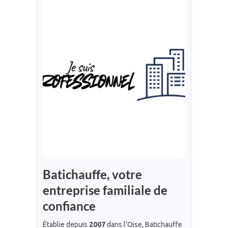
Je suis une entreprise,
un syndic de
copropriété ou une
collectivité
Nous installons, dépannons
et entretenons vos appareils !
Contactez directement
l’entreprise pour plus
d’informations
03.44.27.56.52 /
03.44.75.00.00
Batichauffe, votre
entreprise familiale de
confiance
Établie depuis
2007
dans l’Oise, Batichauffe