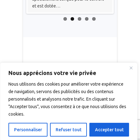
et est dotée…
d’énergie.
Nous apprécions votre vie privée
Nous utilisons des cookies pour améliorer votre expérience
de navigation, servons des publicités ou des contenus
personnalisés et analysons notre trafic. En cliquant sur
RÈGLEMENT GÉNÉRAL SUR LA PROTECTION
DES DONNÉES
"Accepter tous", vous consentez à ce que nous utilisions des
CONDITIONS GENERALES DE VENTE
cookies.
Personnaliser
Refuser tout
Accepter tout
Facebook
LinkedIn